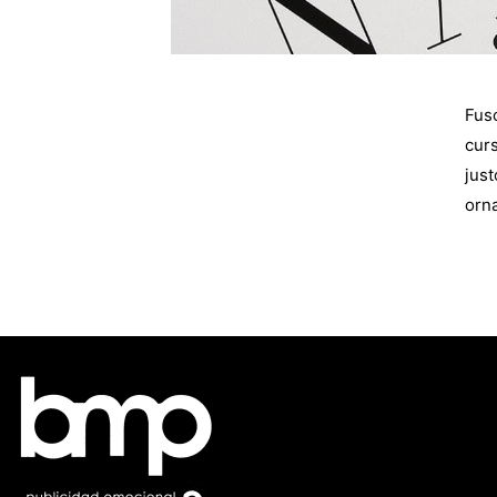
Fusc
curs
just
orna