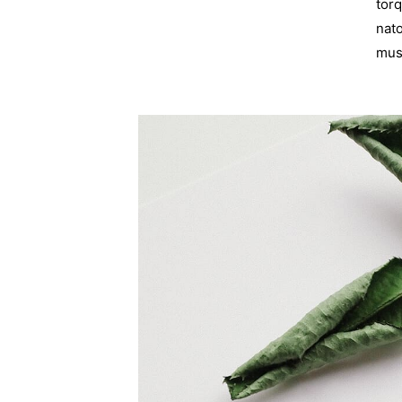
torq
nato
mus