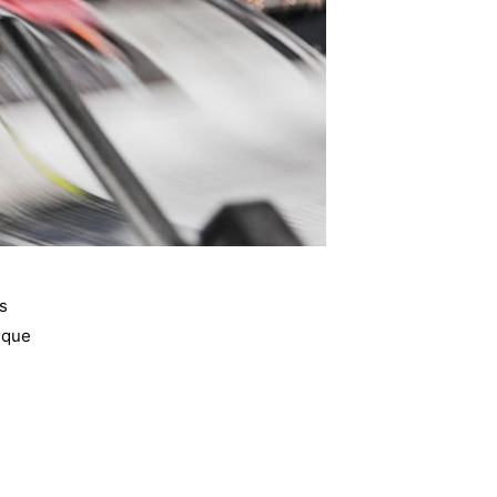
s
isque