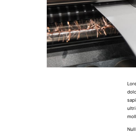
Lore
dolo
sapi
ultr
moll
Null