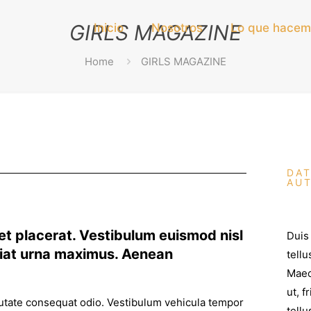
GIRLS MAGAZINE
Inicio
Nosotros
Lo que hacem
Home
GIRLS MAGAZINE
DAT
AUT
et placerat. Vestibulum euismod nisl
Duis 
ugiat urna maximus. Aenean
tellu
Maec
ut, f
putate consequat odio. Vestibulum vehicula tempor
tellus