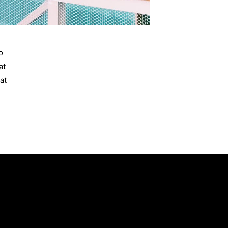
o
at
at