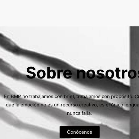
Sobre nosotro
En BMP no trabajamos con brief, trabajamos con propósito. 
que la emoción no es un recurso creativo, es el único lengu
nunca falla.
Conócenos