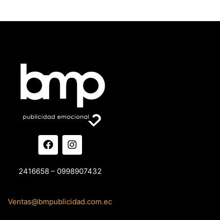
2416658 – 0998907432
Ventas@bmpublicidad.com.ec