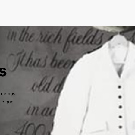
s
Creemos
aje que